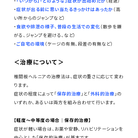
・
「いつから」「どのような」症状が出始めたか
（経過）
・
症状が出る前に思い当たるきっかけはあったか
（高
い所からのジャンプなど）
・
食欲や排泄の様子、普段の生活での変化
（散歩を嫌
がる、ジャンプを避ける、など）
・
ご自宅の環境
（ケージの有無、段差の有無など）
＜治療について＞
椎間板ヘルニアの治療法は、症状の重さに応じて変わ
ります。
症状の程度によって「
保存的治療
」と「
外科的治療
」の
いずれか、あるいは両方を組み合わせて行います。
【軽度〜中等度の場合｜保存的治療】
症状が軽い場合は、お薬や安静、リハビリテーションを
中心とした「保存的治療」が基本です。