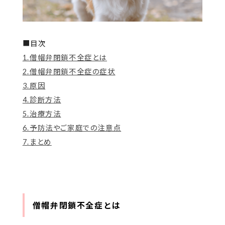
■目次
1.僧帽弁閉鎖不全症とは
2.僧帽弁閉鎖不全症の症状
3.原因
4.診断方法
5.治療方法
6.予防法やご家庭での注意点
7.まとめ
僧帽弁閉鎖不全症とは