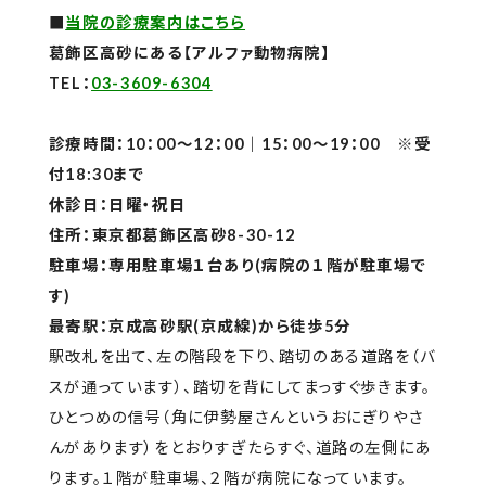
■
当院の診療案内はこちら
葛飾区高砂にある【アルファ動物病院】
TEL：
03-3609-6304
診療時間：10：00～12：00｜15：00～19：00 ※受
付18:30まで
休診日：日曜・祝日
住所：東京都葛飾区高砂8-30-12
駐車場：専用駐車場１台あり(病院の１階が駐車場で
す)
最寄駅：京成高砂駅(京成線)から徒歩5分
駅改札を出て、左の階段を下り、踏切のある道路を（バ
スが通っています）、踏切を背にしてまっすぐ歩きます。
ひとつめの信号（角に伊勢屋さんというおにぎりやさ
んがあります）をとおりすぎたらすぐ、道路の左側にあ
ります。１階が駐車場、２階が病院になっています。