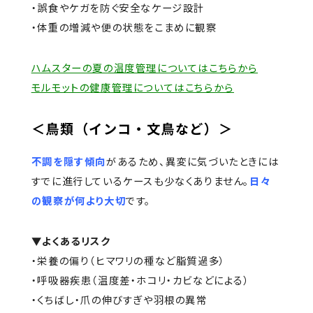
・誤食やケガを防ぐ安全なケージ設計
・体重の増減や便の状態をこまめに観察
ハムスターの夏の温度管理についてはこちらから
モルモットの健康管理についてはこちらから
＜鳥類（インコ・文鳥など）＞
不調を隠す傾向
があるため、異変に気づいたときには
すでに進行しているケースも少なくありません。
日々
の観察が何より大切
です。
▼よくあるリスク
・栄養の偏り（ヒマワリの種など脂質過多）
・呼吸器疾患（温度差・ホコリ・カビなどによる）
・くちばし・爪の伸びすぎや羽根の異常