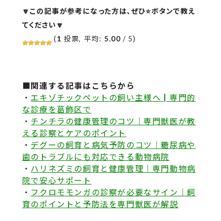
🔽この記事が参考になった方は、ぜひ⭐️ボタンで教え
てください🔽
(
1
投票, 平均:
5.00
/ 5)
■関連する記事はこちらから
・
エキゾチックペットの飼い主様へ┃専門的
な診療を葛飾区で
・
チンチラの健康管理のコツ｜専門獣医が教
える診察とケアのポイント
・
デグーの飼育と病気予防のコツ｜糖尿病や
歯のトラブルにも対応できる動物病院
・
ハリネズミの飼育と健康管理｜専門動物病
院で安心サポート
・
フクロモモンガの診察が必要なサイン｜飼
育のポイントと予防法を専門獣医が解説